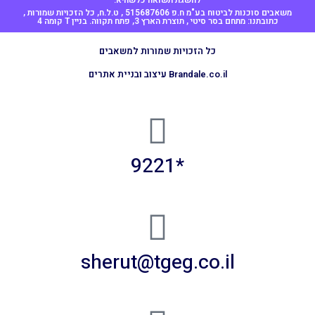
להשגת תשואה כלשהיא.
משאבים סוכנות לביטוח בע"מ ח.פ 515687606 , ט.ל.ח, כל הזכויות שמורות ,
כתובתנו: מתחם בסר סיטי , תוצרת הארץ 3, פתח תקווה. בניין T קומה 4
כל הזכויות שמורות למשאבים
Brandale.co.il עיצוב ובניית אתרים
*9221
sherut@tgeg.co.il