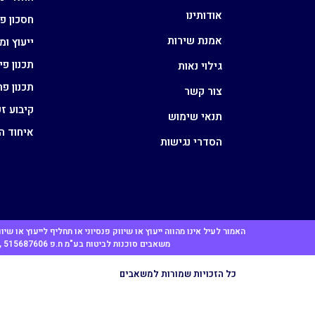
אודותינו
חסכון פנ
אמנת שירות
ייעוץ ו
תכנון פי
גילוי נאות
תכנון פ
צור קשר
קיבוע ז
תנאי שימוש
איחוד ה
הסדרי נגישות
האמור לעיל אינו מהווה ייעוץ או שיווק פנסיוני או תחליף לייעוץ או
משאבים סוכנות לביטוח בע"מ ח.פ 515687606 , ט.ל.ח, כל הזכויות שמורות , כתובתנו: מתחם בסר סיטי , תוצרת הארץ 3, פתח תקווה. בניין T קומה 4
כל הזכויות שמורות למשאבים